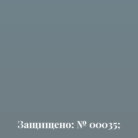
Защищено: № 00035;