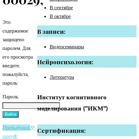
В сентябре
В октябре
Это
В записи:
содержимое
защищено
Видеосеминары
паролем. Для
его просмотра
Нейропсихология:
введите,
пожалуйста,
Литература
пароль:
Институт когнитивного
Пароль:
моделирования ("ИКМ")
№
Предыдущий
Сертификация:
00038;